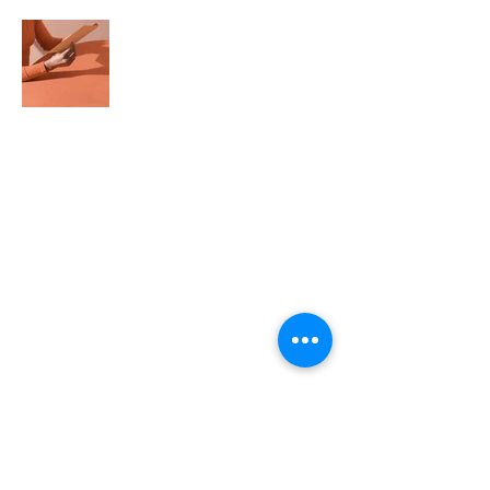
/ホーム
お支払い方法:現金、
/料金
PayPay、各種クレジッ
/オンライン予約・
ト、電子決済
料金
セルフ写真館
/ブログ
PADANPADANパダン
/アクセス
パダン
/営業時間
安城、岡崎、刈谷、知
​/お問い合わせ
立、豊田、半田、蒲
/お支払い
郡、西尾、豊川、名古
/ペット連れのお客
屋、西三河、三河、愛