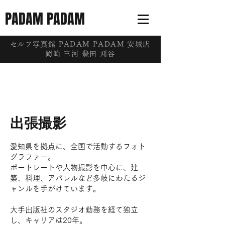
PADAM PADAM
​セルフ写真館 PADAM PADAM 安城店
岡崎 三河 豊田 刈谷
出張撮影
愛知県を拠点に、全国で活動するフォト
グラファー。
ポートレートや人物撮影を中心に、建
築、料理、アパレルなど多岐にわたるジ
ャンルを手がけています。
大手出版社のスタジオ勤務を経て独立
し、キャリアは20年。