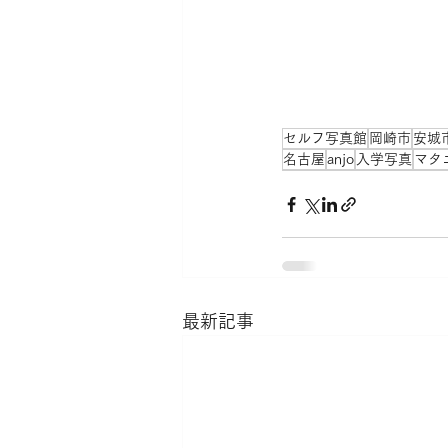
セルフ写真館
岡崎市
安城
名古屋
anjo
入学写真
マタ
最新記事