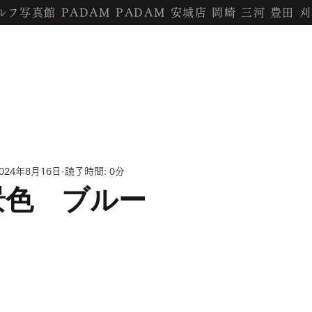
セルフ写真館 PADAM PADAM 安城店 岡崎 三河 豊田 
024年8月16日
読了時間: 0分
景色 ブルー