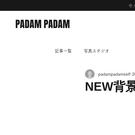
​
PADAM PADAM
記事一覧
写真スタジオ
padampadamself
2
NEW背