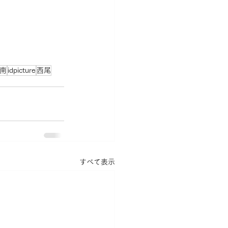
南
idpicture
西尾
すべて表示