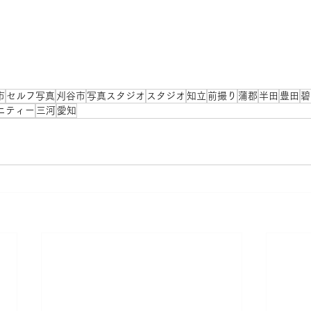
市
セルフ写真
刈谷市
写真スタジオ
スタジオ
知立
前撮り
蒲郡
半田
豊田
碧
ニティー
三河
愛知