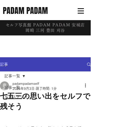
PADAM PADAM
​セルフ写真館 PADAM PADAM 安城店
岡崎 三河 豊田 刈谷
記事
記事一覧
padampadamself
記事一覧
2025年9月3日
読了時間: 1分
七五三の思い出をセルフで
写真スタジオ
残そう