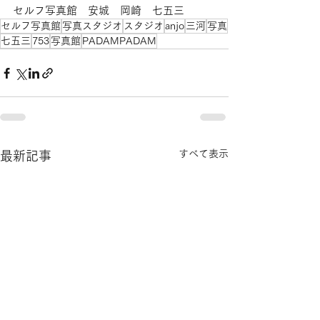
セルフ写真館　安城　岡崎　七五三
セルフ写真館
写真スタジオ
スタジオ
anjo
三河
写真
七五三
753
写真館
PADAMPADAM
すべて表示
最新記事