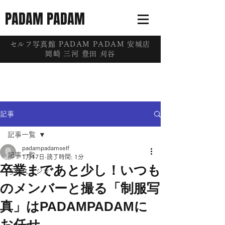
PADAM PADAM
​セルフ写真館 PADAM PADAM 安城店
岡崎 三河 豊田 刈谷
記事
記事一覧
padampadamself
記事一覧
1月17日
読了時間: 1分
卒業まであと少し！いつも
写真スタジオ
のメンバーと撮る「制服写
真」はPADAMPADAMに
お任せ