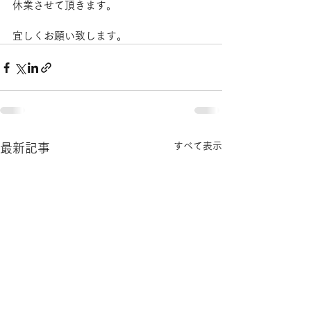
休業させて頂きます。
宜しくお願い致します。
すべて表示
最新記事