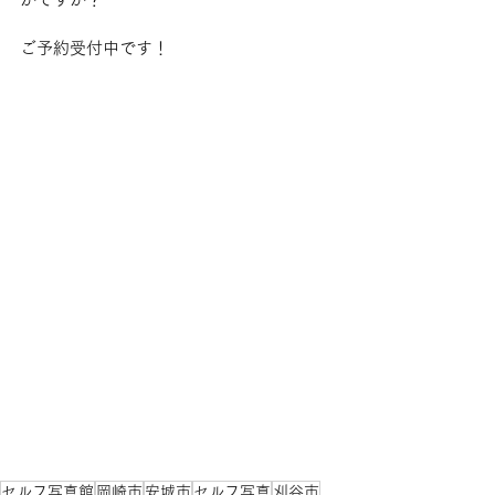
ご予約受付中です！
セルフ写真館
岡崎市
安城市
セルフ写真
刈谷市