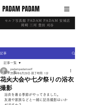
PADAM PADAM
​セルフ写真館 PADAM PADAM 安城店
岡崎 三河 豊田 刈谷
記事
記事一覧
padampadamself
記事一覧
2024年6月29日
読了時間: 1分
花火大会や七夕祭りの浴衣
写真スタジオ
撮影
浴衣を着る季節がやってきました。
友達や家族などと一緒に記念撮影はいか
がですか？