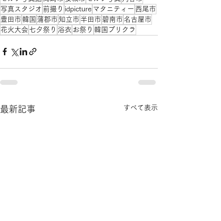
写真スタジオ
前撮り
idpicture
マタニティー
西尾市
豊田市
韓国
蒲郡市
知立市
半田市
碧南市
名古屋市
花火大会
七夕祭り
浴衣
お祭り
韓国プリクラ
すべて表示
最新記事