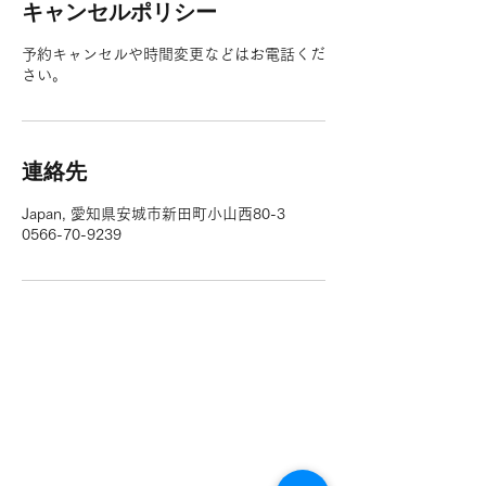
キャンセルポリシー
予約キャンセルや時間変更などはお電話くだ
さい。
連絡先
Japan, 愛知県安城市新田町小山西80-3
0566-70-9239
/ホーム
お支払い方法:現金、
/料金
PayPay、各種クレジッ
/オンライン予約・
ト、電子決済