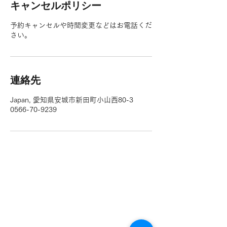
キャンセルポリシー
予約キャンセルや時間変更などはお電話くだ
さい。
連絡先
Japan, 愛知県安城市新田町小山西80-3
0566-70-9239
/ホーム
お支払い方法:現金、
/料金
PayPay、各種クレジッ
/オンライン予約・
ト、電子決済