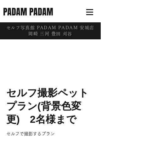
PADAM PADAM
​セルフ写真館 PADAM PADAM 安城店
岡崎 三河 豊田 刈谷
セルフ撮影ペット
プラン(背景色変
更) 2名様まで
セルフで撮影するプラン