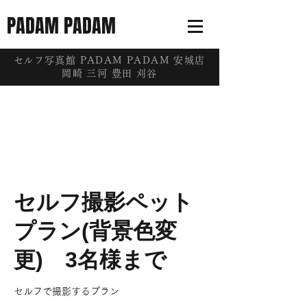
PADAM PADAM
​セルフ写真館 PADAM PADAM 安城店
岡崎 三河 豊田 刈谷
セルフ撮影ペット
プラン(背景色変
更) 3名様まで
セルフで撮影するプラン