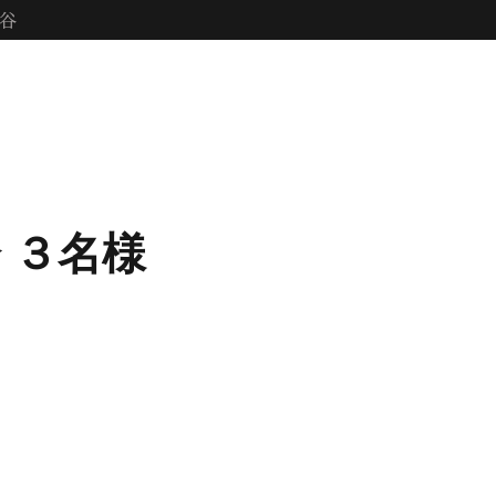
刈谷
 ３名様