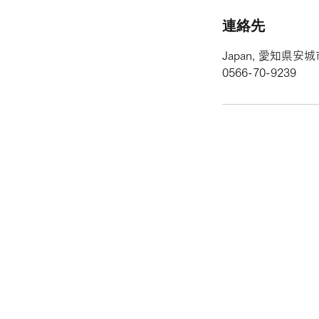
連絡先
Japan, 愛知県安
0566-70-9239
/ホーム
お支払い方法
/料金
ト、電子決
/オンライン予約・
セルフ写真館
料金
安城、岡崎
/ブログ
郡、西尾、
/アクセス
愛知のセル