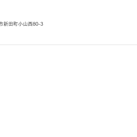
城市新田町小山西80-3
:現金、PayPay、各種クレジッ
済
PADANPADANパダンパダン
、刈谷、知立、豊田、半田、蒲
豊川、名古屋、西三河、三河、
フ写真館