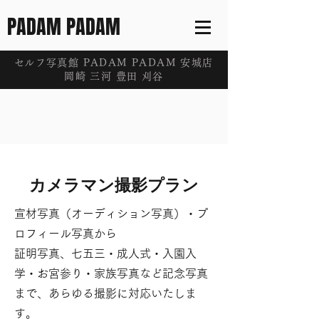
PADAM PADAM
​セルフ写真館 PADAM PADAM 安城店
岡崎 三河 豊田 刈谷
カメラマン撮影プラン
宣材写真（オーディション写真）・プ
ロフィール写真から
証明写真、七五三・成人式・入園入
学・お宮参り・家族写真など記念写真
まで、あらゆる撮影に対応いたしま
す。