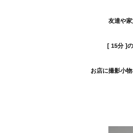
友達や家
[ 15
​お店に撮影小